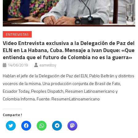
ENTREVISTAS
Video Entrevista exclusiva a la Delegación de Paz del
ELN en La Habana, Cuba. Mensaje a Ivan Duque: «Que
entienda que el futuro de Colombia no es la guerra»
14/06/2019
eamestoy
Hablan el jefe de la Delegación de Paz del ELN, Pablo Beltrán y distintos
voceros de la misma. Una producción conjunta de Brasil de Fato,
Ecuador Today, Peoples Dispatch, Resumen Latinoamericano y
Colombia Informa. Fuente: ResumenLatinoamericano
Comparte !
Click
Haz
Haz
Haz
Haz
to
clic
clic
clic
clic
share
para
para
para
para
on
compartir
compartir
compartir
compartir