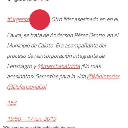
#
Urgente
Otro líder asesinado en en el
Cauca, se trata de Anderson Pérez Osorio, en el
Municipio de Caloto. Era acompañante del
proceso de reincorporación integrante de
Fensuagro y
@
marchapatriota
¡No más
asesinatos! Garantías para la vida.
@
MinInterior
@
DefensoriaCol
153
19:50 – 17 jun. 2019
284 personas están hablando de esto