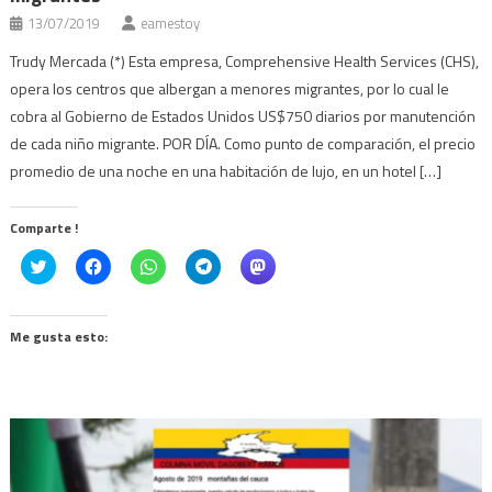
13/07/2019
eamestoy
Trudy Mercada (*) Esta empresa, Comprehensive Health Services (CHS),
opera los centros que albergan a menores migrantes, por lo cual le
cobra al Gobierno de Estados Unidos US$750 diarios por manutención
de cada niño migrante. POR DÍA. Como punto de comparación, el precio
promedio de una noche en una habitación de lujo, en un hotel […]
Comparte !
Click
Haz
Haz
Haz
Haz
to
clic
clic
clic
clic
share
para
para
para
para
on
compartir
compartir
compartir
compartir
Twitter
en
en
en
en
(Se
Facebook
WhatsApp
Telegram
Mastodon
Me gusta esto:
abre
(Se
(Se
(Se
(Se
en
abre
abre
abre
abre
una
en
en
en
en
ventana
una
una
una
una
nueva)
ventana
ventana
ventana
ventana
nueva)
nueva)
nueva)
nueva)