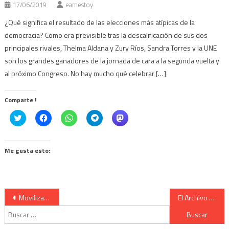
17/06/2019
eamestoy
¿Qué significa el resultado de las elecciones más atípicas de la
democracia? Como era previsible tras la descalificación de sus dos
principales rivales, Thelma Aldana y Zury Ríos, Sandra Torres y la UNE
son los grandes ganadores de la jornada de cara a la segunda vuelta y
al próximo Congreso. No hay mucho qué celebrar […]
Comparte !
Click
Haz
Haz
Haz
Haz
to
clic
clic
clic
clic
share
para
para
para
para
on
compartir
compartir
compartir
compartir
Twitter
en
en
en
en
(Se
Facebook
WhatsApp
Telegram
Mastodon
Me gusta esto:
abre
(Se
(Se
(Se
(Se
en
abre
abre
abre
abre
una
en
en
en
en
ventana
una
una
una
una
nueva)
ventana
ventana
ventana
ventana
nueva)
nueva)
nueva)
nueva)
Navegación
Movilización por la paz en Colombia #26Julio
El Archivo Histórico de la Policía Nacional cambia de administración
Buscar:
de