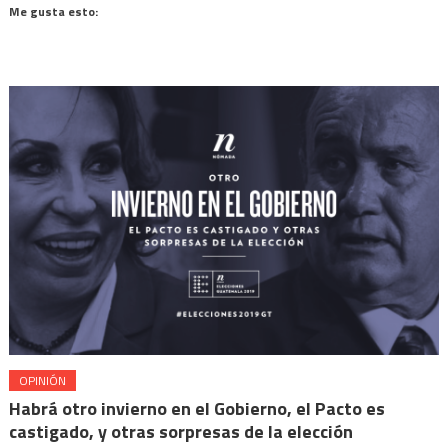
(Se
Facebook
WhatsApp
Telegram
Mastodon
Me gusta esto:
abre
(Se
(Se
(Se
(Se
en
abre
abre
abre
abre
una
en
en
en
en
ventana
una
una
una
una
nueva)
ventana
ventana
ventana
ventana
nueva)
nueva)
nueva)
nueva)
OPINIÓN
Habrá otro invierno en el Gobierno, el Pacto es
castigado, y otras sorpresas de la elección