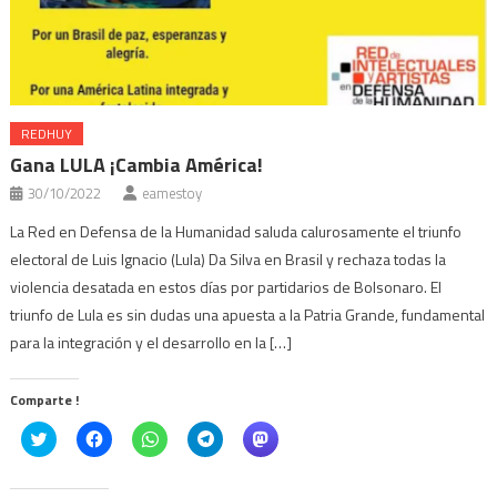
REDHUY
Gana LULA ¡Cambia América!
30/10/2022
eamestoy
La Red en Defensa de la Humanidad saluda calurosamente el triunfo
electoral de Luis Ignacio (Lula) Da Silva en Brasil y rechaza todas la
violencia desatada en estos días por partidarios de Bolsonaro. El
triunfo de Lula es sin dudas una apuesta a la Patria Grande, fundamental
para la integración y el desarrollo en la […]
Comparte !
Click
Haz
Haz
Haz
Haz
to
clic
clic
clic
clic
share
para
para
para
para
on
compartir
compartir
compartir
compartir
Twitter
en
en
en
en