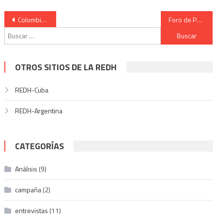
nueva)
ventana
ventana
ventana
ventana
nueva)
nueva)
nueva)
nueva)
Navegación
Colombianos cada vez más pobres y con menos acceso a servicios básicos
Foro de Puebla: nuevo espacio progresista latinoamericano
Buscar:
de
entradas
OTROS SITIOS DE LA REDH
REDH-Cuba
REDH-Argentina
CATEGORÍAS
Análisis
(9)
campaña
(2)
entrevistas
(11)