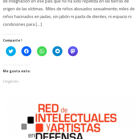
de indignación en ese país que no ha sido repetida en las tierras de
origen de las víctimas. Miles de niños abusados sexualmente; miles de
niños hacinados en jaulas, sin jabón ni pasta de dientes, ni espacio ni
condiciones para […]
Comparte !
Click
Haz
Haz
Haz
Haz
to
clic
clic
clic
clic
share
para
para
para
para
on
compartir
compartir
compartir
compartir
Twitter
en
en
en
en
(Se
Facebook
WhatsApp
Telegram
Mastodon
Me gusta esto:
abre
(Se
(Se
(Se
(Se
en
abre
abre
abre
abre
Cargando...
una
en
en
en
en
ventana
una
una
una
una
nueva)
ventana
ventana
ventana
ventana
nueva)
nueva)
nueva)
nueva)