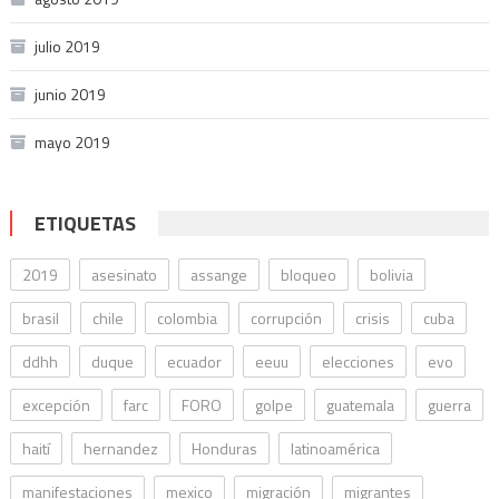
julio 2019
junio 2019
mayo 2019
ETIQUETAS
2019
asesinato
assange
bloqueo
bolivia
brasil
chile
colombia
corrupción
crisis
cuba
ddhh
duque
ecuador
eeuu
elecciones
evo
excepción
farc
FORO
golpe
guatemala
guerra
haití
hernandez
Honduras
latinoamérica
manifestaciones
mexico
migración
migrantes