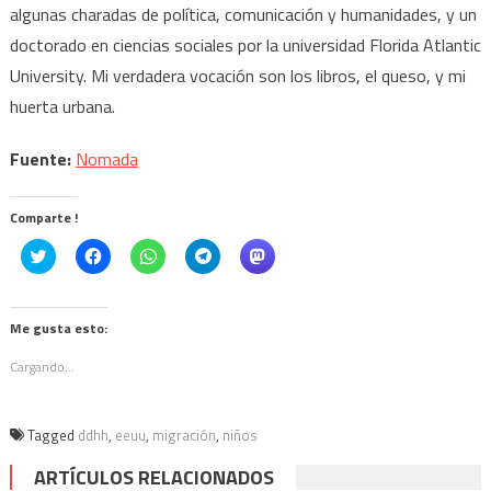
algunas charadas de política, comunicación y humanidades, y un
doctorado en ciencias sociales por la universidad Florida Atlantic
University. Mi verdadera vocación son los libros, el queso, y mi
huerta urbana.
Fuente:
Nomada
Comparte !
Click
Haz
Haz
Haz
Haz
to
clic
clic
clic
clic
share
para
para
para
para
on
compartir
compartir
compartir
compartir
Twitter
en
en
en
en
(Se
Facebook
WhatsApp
Telegram
Mastodon
Me gusta esto:
abre
(Se
(Se
(Se
(Se
en
abre
abre
abre
abre
Cargando...
una
en
en
en
en
ventana
una
una
una
una
nueva)
ventana
ventana
ventana
ventana
nueva)
nueva)
nueva)
nueva)
Tagged
ddhh
,
eeuu
,
migración
,
niños
ARTÍCULOS RELACIONADOS