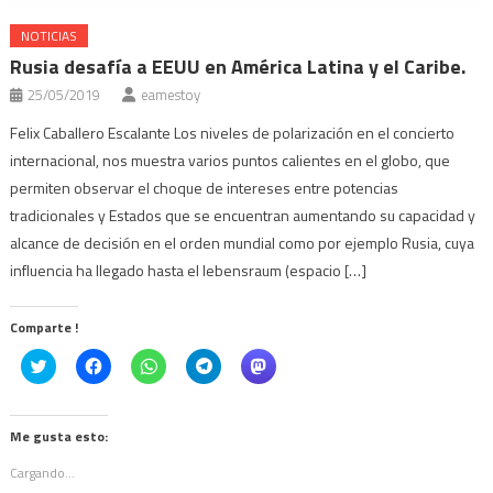
NOTICIAS
Rusia desafía a EEUU en América Latina y el Caribe.
25/05/2019
eamestoy
Felix Caballero Escalante Los niveles de polarización en el concierto
internacional, nos muestra varios puntos calientes en el globo, que
permiten observar el choque de intereses entre potencias
tradicionales y Estados que se encuentran aumentando su capacidad y
alcance de decisión en el orden mundial como por ejemplo Rusia, cuya
influencia ha llegado hasta el lebensraum (espacio […]
Comparte !
Click
Haz
Haz
Haz
Haz
to
clic
clic
clic
clic
share
para
para
para
para
on
compartir
compartir
compartir
compartir
Twitter
en
en
en
en
(Se
Facebook
WhatsApp
Telegram
Mastodon
Me gusta esto:
abre
(Se
(Se
(Se
(Se
en
abre
abre
abre
abre
Cargando...
una
en
en
en
en
ventana
una
una
una
una