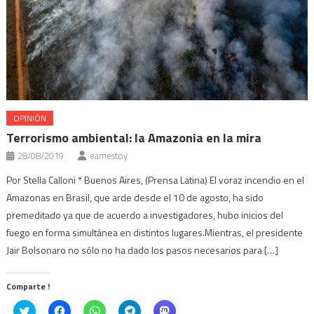
OPINIÓN
Terrorismo ambiental: la Amazonia en la mira
28/08/2019
eamestoy
Por Stella Calloni * Buenos Aires, (Prensa Latina) El voraz incendio en el
Amazonas en Brasil, que arde desde el 10 de agosto, ha sido
premeditado ya que de acuerdo a investigadores, hubo inicios del
fuego en forma simultánea en distintos lugares.Mientras, el presidente
Jair Bolsonaro no sólo no ha dado los pasos necesarios para […]
Comparte !
Click
Haz
Haz
Haz
Haz