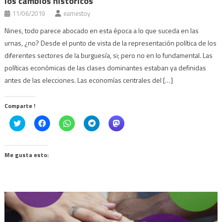
los cambios históricos”
11/06/2019
eamestoy
Nines, todo parece abocado en esta época a lo que suceda en las
urnas, ¿no? Desde el punto de vista de la representación política de los
diferentes sectores de la burguesía, si; pero no en lo fundamental. Las
políticas económicas de las clases dominantes estaban ya definidas
antes de las elecciones. Las economías centrales del […]
Comparte !
Click
Haz
Haz
Haz
Haz
to
clic
clic
clic
clic
share
para
para
para
para
on
compartir
compartir
compartir
compartir
Twitter
en
en
en
en
(Se
Facebook
WhatsApp
Telegram
Mastodon
Me gusta esto:
abre
(Se
(Se
(Se
(Se
en
abre
abre
abre
abre
una
en
en
en
en
ventana
una
una
una
una
nueva)
ventana
ventana
ventana
ventana
nueva)
nueva)
nueva)
nueva)