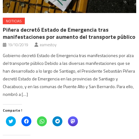
NOTICIAS
Piñera decretó Estado de Emergencia tras
manifestaciones por aumento del transporte público
19/10/2019
eamestoy
Gobierno decretó Estado de Emergencia tras manifestaciones por alza
del transporte público Debido a las diversas manifestaciones que se
han desarrollado a lo largo de Santiago, el Presidente Sebastián Piñera
decretó Estado de Emergencia en las provincias de Santiago y
Chacabuco, y en las comunas de Puente Alto y San Bernardo. Para ello,
nombró a […]
Comparte !
Click
Haz
Haz
Haz
Haz
to
clic
clic
clic
clic
share
para
para
para
para
on
compartir
compartir
compartir
compartir
Twitter
en
en
en
en