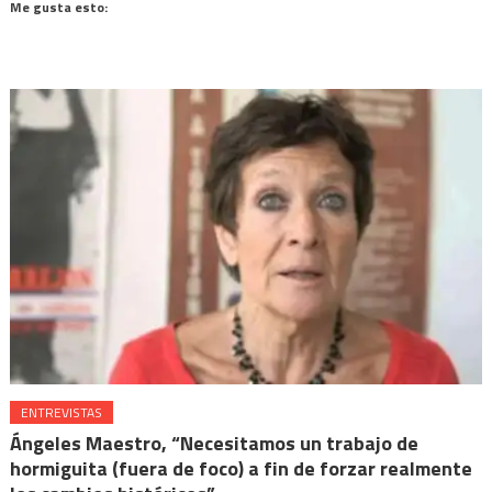
(Se
Facebook
WhatsApp
Telegram
Mastodon
Me gusta esto:
abre
(Se
(Se
(Se
(Se
en
abre
abre
abre
abre
una
en
en
en
en
ventana
una
una
una
una
nueva)
ventana
ventana
ventana
ventana
nueva)
nueva)
nueva)
nueva)
ENTREVISTAS
Ángeles Maestro, “Necesitamos un trabajo de
hormiguita (fuera de foco) a fin de forzar realmente