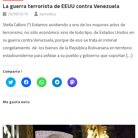
La guerra terrorista de EEUU contra Venezuela
26/08/2019
eamestoy
Stella Calloni (*) Estamos asistiendo a uno de los mayores actos de
terrorismo, no sólo económico sino de todo tipo, de Estados Unidos en
su guerra contra Venezuela, porque de eso se trata el criminal
congelamiento de los bienes de la República Bolivariana en territorio
estadounidense para asfixiar a su pueblo y gobierno que soportan […]
Comparte !
Click
Haz
Haz
Haz
Haz
to
clic
clic
clic
clic
share
para
para
para
para
on
compartir
compartir
compartir
compartir
Twitter
en
en
en
en
(Se
Facebook
WhatsApp
Telegram
Mastodon
Me gusta esto:
abre
(Se
(Se
(Se
(Se
en
abre
abre
abre
abre
una
en
en
en
en
ventana
una
una
una
una
nueva)
ventana
ventana
ventana
ventana
nueva)
nueva)
nueva)
nueva)