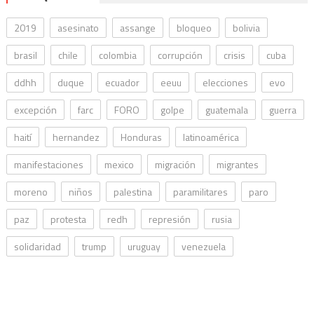
2019
asesinato
assange
bloqueo
bolivia
brasil
chile
colombia
corrupción
crisis
cuba
ddhh
duque
ecuador
eeuu
elecciones
evo
excepción
farc
FORO
golpe
guatemala
guerra
haití
hernandez
Honduras
latinoamérica
manifestaciones
mexico
migración
migrantes
moreno
niños
palestina
paramilitares
paro
paz
protesta
redh
represión
rusia
solidaridad
trump
uruguay
venezuela