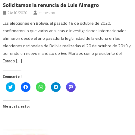
Solicitamos la renuncia de Luis Almagro
24/10/2020
eamestoy
Las elecciones en Bolivia, el pasado 18 de octubre de 2020,
confirmaron lo que varixs analistas e investigaciones internacionales
afirmaron desde el año pasado: la legitimidad de la victoria en las
elecciones nacionales de Bolivia realizadas el 20 de octubre de 2019 y
por ende un nuevo mandato de Evo Morales como presidente del
Estado […]
Comparte !
Click
Haz
Haz
Haz
Haz
to
clic
clic
clic
clic
share
para
para
para
para
on
compartir
compartir
compartir
compartir
Twitter
en
en
en
en
(Se
Facebook
WhatsApp
Telegram
Mastodon
Me gusta esto:
abre
(Se
(Se
(Se
(Se
en
abre
abre
abre
abre
una
en
en
en
en
ventana
una
una
una
una
nueva)
ventana
ventana
ventana
ventana
nueva)
nueva)
nueva)
nueva)