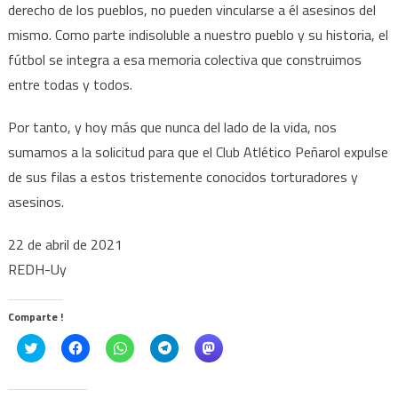
derecho de los pueblos, no pueden vincularse a él asesinos del
mismo. Como parte indisoluble a nuestro pueblo y su historia, el
fútbol se integra a esa memoria colectiva que construimos
entre todas y todos.
Por tanto, y hoy más que nunca del lado de la vida, nos
sumamos a la solicitud para que el Club Atlético Peñarol expulse
de sus filas a estos tristemente conocidos torturadores y
asesinos.
22 de abril de 2021
REDH-Uy
Comparte !
Click
Haz
Haz
Haz
Haz
to
clic
clic
clic
clic
share
para
para
para
para
on
compartir
compartir
compartir
compartir
Twitter
en
en
en
en