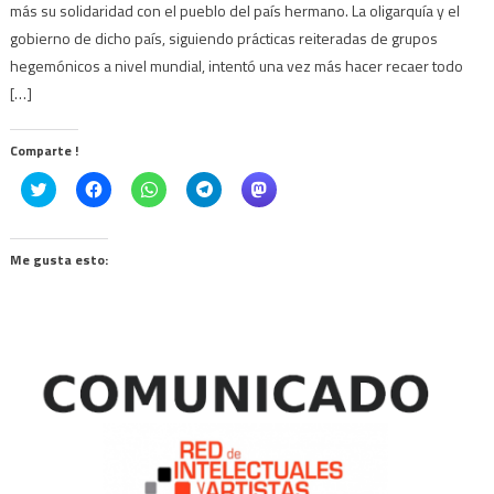
más su solidaridad con el pueblo del país hermano. La oligarquía y el
gobierno de dicho país, siguiendo prácticas reiteradas de grupos
hegemónicos a nivel mundial, intentó una vez más hacer recaer todo
[…]
Comparte !
Click
Haz
Haz
Haz
Haz
to
clic
clic
clic
clic
share
para
para
para
para
on
compartir
compartir
compartir
compartir
Twitter
en
en
en
en
(Se
Facebook
WhatsApp
Telegram
Mastodon
Me gusta esto:
abre
(Se
(Se
(Se
(Se
en
abre
abre
abre
abre
una
en
en
en
en
ventana
una
una
una
una
nueva)
ventana
ventana
ventana
ventana
nueva)
nueva)
nueva)
nueva)