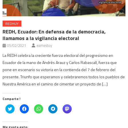
REDHUY
REDH, Ecuador: En defensa de la democracia,
llamamos a la vigilancia electoral
05/02/2021
eamestoy
La REDH celebra la creciente fuerza electoral del progresismo en
Ecuador de la mano de Andrés Arauz y Carlos Rabascall, fuerza que
pone en escenario su victoria en la contienda del 7 de febrero del
presente. Triunfo que esperamos y celebraremos todos los pueblos de
Nuestra América en el camino de cimentar un proyecto de […]
Comparte !
Click
Haz
Haz
Haz
Haz
to
clic
clic
clic
clic
share
para
para
para
para
on
compartir
compartir
compartir
compartir
Twitter
en
en
en
en
(Se
Facebook
WhatsApp
Telegram
Mastodon
Me gusta esto: