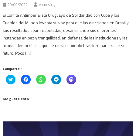
29/09/2022
eamestoy
El Comité Antimperialista Uruguayo de Solidaridad con Cuba y los
Pueblos del Mundo levanta su voz para que las elecciones en Brasil y
sus resultados sean respetadas, desarrollando sus diferentes
instancias en paz y tranquilidad, en defensa de las instituciones y las
formas democráticas que se diera el pueblo brasilero para trazar su
futuro. Poco […]
Comparte !
Click
Haz
Haz
Haz
Haz
to
clic
clic
clic
clic
share
para
para
para
para
on
compartir
compartir
compartir
compartir
Twitter
en
en
en
en
(Se
Facebook
WhatsApp
Telegram
Mastodon
Me gusta esto:
abre
(Se
(Se
(Se
(Se
en
abre
abre
abre
abre
una
en
en
en
en
ventana
una
una
una
una
nueva)
ventana
ventana
ventana
ventana
nueva)
nueva)
nueva)
nueva)