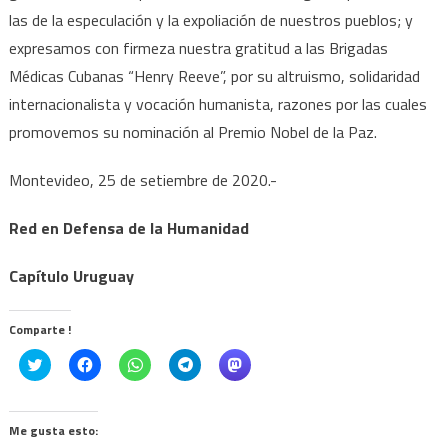
las de la especulación y la expoliación de nuestros pueblos; y
expresamos con firmeza nuestra gratitud a las Brigadas
Médicas Cubanas “Henry Reeve”, por su altruismo, solidaridad
internacionalista y vocación humanista, razones por las cuales
promovemos su nominación al Premio Nobel de la Paz.
Montevideo, 25 de setiembre de 2020.-
Red en Defensa de la Humanidad
Capítulo Uruguay
Comparte !
Click
Haz
Haz
Haz
Haz
to
clic
clic
clic
clic
share
para
para
para
para
on
compartir
compartir
compartir
compartir
Twitter
en
en
en
en
(Se
Facebook
WhatsApp
Telegram
Mastodon
Me gusta esto:
abre
(Se
(Se
(Se
(Se