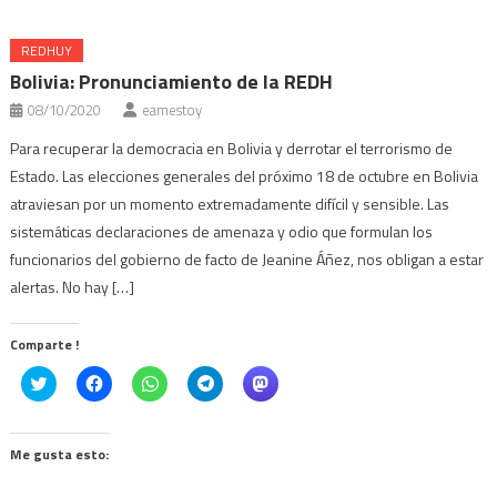
REDHUY
Bolivia: Pronunciamiento de la REDH
08/10/2020
eamestoy
Para recuperar la democracia en Bolivia y derrotar el terrorismo de
Estado. Las elecciones generales del próximo 18 de octubre en Bolivia
atraviesan por un momento extremadamente difícil y sensible. Las
sistemáticas declaraciones de amenaza y odio que formulan los
funcionarios del gobierno de facto de Jeanine Áñez, nos obligan a estar
alertas. No hay […]
Comparte !
Click
Haz
Haz
Haz
Haz
to
clic
clic
clic
clic
share
para
para
para
para
on
compartir
compartir
compartir
compartir
Twitter
en
en
en
en
(Se
Facebook
WhatsApp
Telegram
Mastodon
Me gusta esto:
abre
(Se
(Se
(Se
(Se
en
abre
abre
abre
abre
una
en
en
en
en