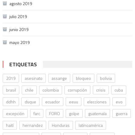
agosto 2019
julio 2019
junio 2019
mayo 2019
ETIQUETAS
2019
asesinato
assange
bloqueo
bolivia
brasil
chile
colombia
corrupción
crisis
cuba
ddhh
duque
ecuador
eeuu
elecciones
evo
excepción
farc
FORO
golpe
guatemala
guerra
haití
hernandez
Honduras
latinoamérica