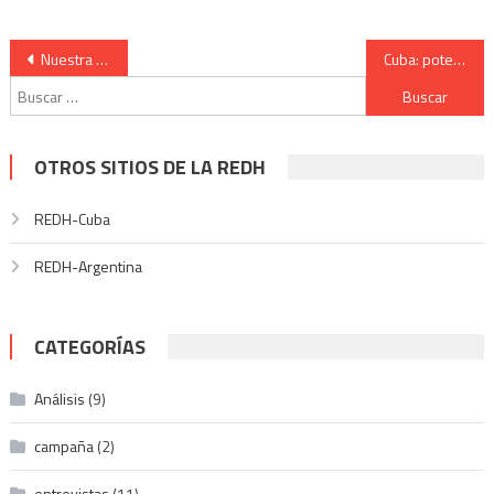
ventana
una
una
una
una
nueva)
ventana
ventana
ventana
ventana
nueva)
nueva)
nueva)
nueva)
Navegación
Nuestra América Latina Por: Frei Betto
Cuba: potencia mundial de solidaridad, amor y paz
Buscar:
de
entradas
OTROS SITIOS DE LA REDH
REDH-Cuba
REDH-Argentina
CATEGORÍAS
Análisis
(9)
campaña
(2)
entrevistas
(11)