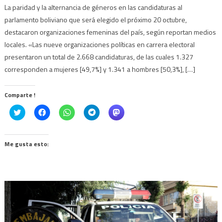
La paridad y la alternancia de géneros en las candidaturas al
parlamento boliviano que será elegido el próximo 20 octubre,
destacaron organizaciones femeninas del país, según reportan medios
locales. «Las nueve organizaciones políticas en carrera electoral
presentaron un total de 2.668 candidaturas, de las cuales 1.327
corresponden a mujeres [49,7%] y 1.341 a hombres [50,3%], […]
Comparte !
Click
Haz
Haz
Haz
Haz
to
clic
clic
clic
clic
share
para
para
para
para
on
compartir
compartir
compartir
compartir
Twitter
en
en
en
en
(Se
Facebook
WhatsApp
Telegram
Mastodon
Me gusta esto:
abre
(Se
(Se
(Se
(Se
en
abre
abre
abre
abre
una
en
en
en
en
ventana
una
una
una
una
nueva)
ventana
ventana
ventana
ventana
nueva)
nueva)
nueva)
nueva)