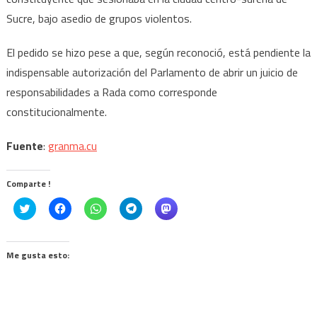
Sucre, bajo asedio de grupos violentos.
El pedido se hizo pese a que, según reconoció, está pendiente la
indispensable autorización del Parlamento de abrir un juicio de
responsabilidades a Rada como corresponde
constitucionalmente.
Fuente
:
granma.cu
Comparte !
Click
Haz
Haz
Haz
Haz
to
clic
clic
clic
clic
share
para
para
para
para
on
compartir
compartir
compartir
compartir
Twitter
en
en
en
en
(Se
Facebook
WhatsApp
Telegram
Mastodon
Me gusta esto:
abre
(Se
(Se
(Se
(Se
en
abre
abre
abre
abre
una
en
en
en
en
ventana
una
una
una
una
nueva)
ventana
ventana
ventana
ventana
nueva)
nueva)
nueva)
nueva)