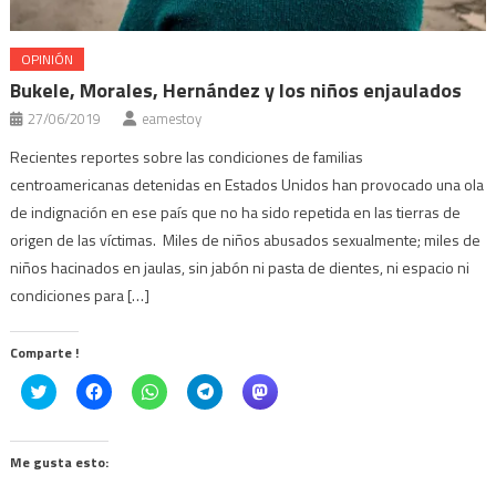
OPINIÓN
Bukele, Morales, Hernández y los niños enjaulados
27/06/2019
eamestoy
Recientes reportes sobre las condiciones de familias
centroamericanas detenidas en Estados Unidos han provocado una ola
de indignación en ese país que no ha sido repetida en las tierras de
origen de las víctimas. Miles de niños abusados sexualmente; miles de
niños hacinados en jaulas, sin jabón ni pasta de dientes, ni espacio ni
condiciones para […]
Comparte !
Click
Haz
Haz
Haz
Haz
to
clic
clic
clic
clic
share
para
para
para
para
on
compartir
compartir
compartir
compartir
Twitter
en
en
en
en
(Se
Facebook
WhatsApp
Telegram
Mastodon
Me gusta esto:
abre
(Se
(Se
(Se
(Se
en
abre
abre
abre
abre