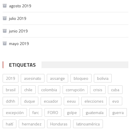
agosto 2019
julio 2019
junio 2019
mayo 2019
ETIQUETAS
2019
asesinato
assange
bloqueo
bolivia
brasil
chile
colombia
corrupción
crisis
cuba
ddhh
duque
ecuador
eeuu
elecciones
evo
excepción
farc
FORO
golpe
guatemala
guerra
haití
hernandez
Honduras
latinoamérica