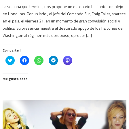
La semana que termina, nos propone un escenario bastante complejo
en Honduras. Por un lado , el Jefe del Comando Sur, Craig Faller, aparece
en el pais, el viernes 21, en un momento de gran convulsión social y
política. Su presencia muestra el descarado apoyo de los halcones de
Washington al régimen más oprobioso, opresor […]
Comparte !
Click
Haz
Haz
Haz
Haz
to
clic
clic
clic
clic
share
para
para
para
para
on
compartir
compartir
compartir
compartir
Twitter
en
en
en
en
(Se
Facebook
WhatsApp
Telegram
Mastodon
Me gusta esto:
abre
(Se
(Se
(Se
(Se
en
abre
abre
abre
abre
una
en
en
en
en
ventana
una
una
una
una
nueva)
ventana
ventana
ventana
ventana
nueva)
nueva)
nueva)
nueva)