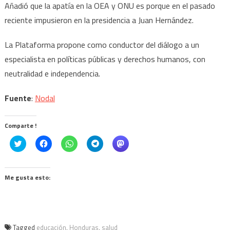
Añadió que la apatía en la OEA y ONU es porque en el pasado
reciente impusieron en la presidencia a Juan Hernández.
La Plataforma propone como conductor del diálogo a un
especialista en políticas públicas y derechos humanos, con
neutralidad e independencia.
Fuente
:
Nodal
Comparte !
Click
Haz
Haz
Haz
Haz
to
clic
clic
clic
clic
share
para
para
para
para
on
compartir
compartir
compartir
compartir
Twitter
en
en
en
en
(Se
Facebook
WhatsApp
Telegram
Mastodon
Me gusta esto:
abre
(Se
(Se
(Se
(Se
en
abre
abre
abre
abre
una
en
en
en
en
ventana
una
una
una
una
nueva)
ventana
ventana
ventana
ventana
nueva)
nueva)
nueva)
nueva)
Tagged
educación
,
Honduras
,
salud