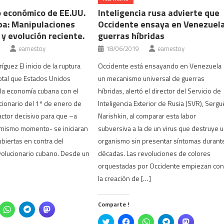
o económico de EE.UU.
Inteligencia rusa advierte que
ba: Manipulaciones
Occidente ensaya en Venezuel
 y evolución reciente.
guerras híbridas
eamestoy
18/06/2019
eamestoy
íguez El inicio de la ruptura
Occidente está ensayando en Venezuela
otal que Estados Unidos
un mecanismo universal de guerras
 la economía cubana con el
híbridas, alertó el director del Servicio de
ucionario del 1º de enero de
Inteligencia Exterior de Rusia (SVR), Sergu
factor decisivo para que –a
Narishkin, al comparar esta labor
 mismo momento- se iniciaran
subversiva a la de un virus que destruye 
biertas en contra del
organismo sin presentar síntomas durant
olucionario cubano. Desde un
décadas. Las revoluciones de colores
orquestadas por Occidente empiezan co
la creación de […]
Comparte !
z
Haz
Haz
Haz
c
clic
clic
clic
Click
Haz
Haz
Haz
Haz
ra
para
para
para