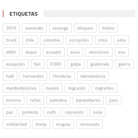
ETIQUETAS
2019
asesinato
assange
bloqueo
bolivia
brasil
chile
colombia
corrupción
crisis
cuba
ddhh
duque
ecuador
eeuu
elecciones
evo
excepción
farc
FORO
golpe
guatemala
guerra
haití
hernandez
Honduras
latinoamérica
manifestaciones
mexico
migración
migrantes
moreno
niños
palestina
paramilitares
paro
paz
protesta
redh
represión
rusia
solidaridad
trump
uruguay
venezuela