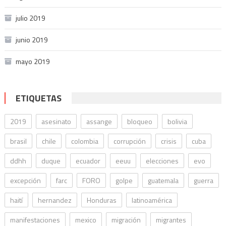
julio 2019
junio 2019
mayo 2019
ETIQUETAS
2019
asesinato
assange
bloqueo
bolivia
brasil
chile
colombia
corrupción
crisis
cuba
ddhh
duque
ecuador
eeuu
elecciones
evo
excepción
farc
FORO
golpe
guatemala
guerra
haití
hernandez
Honduras
latinoamérica
manifestaciones
mexico
migración
migrantes