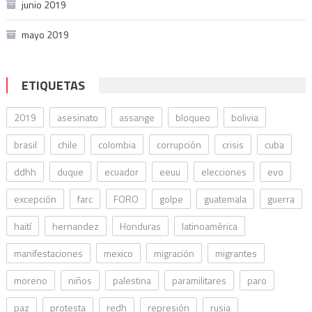
junio 2019
mayo 2019
ETIQUETAS
2019
asesinato
assange
bloqueo
bolivia
brasil
chile
colombia
corrupción
crisis
cuba
ddhh
duque
ecuador
eeuu
elecciones
evo
excepción
farc
FORO
golpe
guatemala
guerra
haití
hernandez
Honduras
latinoamérica
manifestaciones
mexico
migración
migrantes
moreno
niños
palestina
paramilitares
paro
paz
protesta
redh
represión
rusia