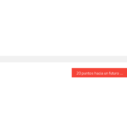
20 puntos hacia un futuro digital justo y soberano