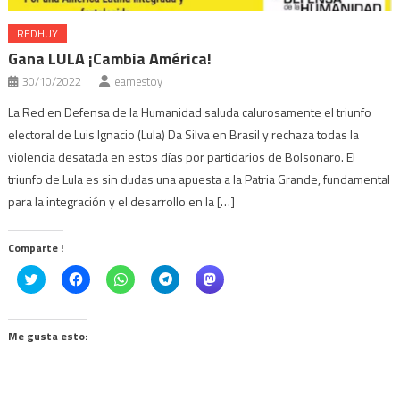
REDHUY
Gana LULA ¡Cambia América!
30/10/2022
eamestoy
La Red en Defensa de la Humanidad saluda calurosamente el triunfo
electoral de Luis Ignacio (Lula) Da Silva en Brasil y rechaza todas la
violencia desatada en estos días por partidarios de Bolsonaro. El
triunfo de Lula es sin dudas una apuesta a la Patria Grande, fundamental
para la integración y el desarrollo en la […]
Comparte !
Click
Haz
Haz
Haz
Haz
to
clic
clic
clic
clic
share
para
para
para
para
on
compartir
compartir
compartir
compartir
Twitter
en
en
en
en
(Se
Facebook
WhatsApp
Telegram
Mastodon
Me gusta esto:
abre
(Se
(Se
(Se
(Se
en
abre
abre
abre
abre
una
en
en
en
en
ventana
una
una
una
una
nueva)
ventana
ventana
ventana
ventana