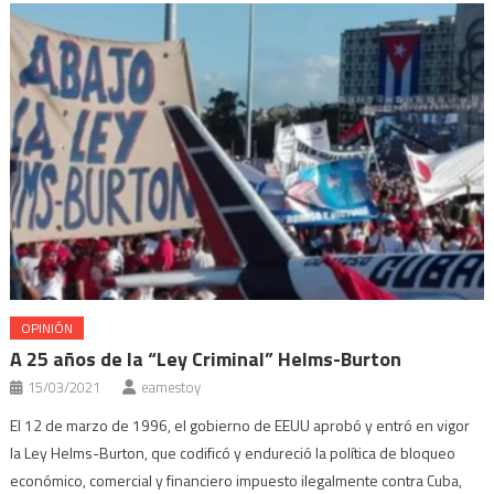
nueva)
nueva)
nueva)
nueva)
OPINIÓN
A 25 años de la “Ley Criminal” Helms-Burton
15/03/2021
eamestoy
El 12 de marzo de 1996, el gobierno de EEUU aprobó y entró en vigor
la Ley Helms-Burton, que codificó y endureció la política de bloqueo
económico, comercial y financiero impuesto ilegalmente contra Cuba,