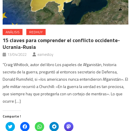
ANÁLISIS
REDHUY
15 claves para comprender el conflicto occidente-
Ucrania-Rusia
13/04/2022
eamestoy
“Craig Whitlock, autor del libro Los papeles de Afganistán, historia
secreta de la guerra, preguntó al entonces secretario de Defensa,
Donald Rumsfeld, si «los americanos nunca entendieron Afganistán». El
jefe militar recurrió a Churchill: «En la guerra la verdad es tan preciosa,
que siempre hay que protegerla con un cortejo de mentiras». Lo que
ocurre […]
Comparte !
Click
Haz
Haz
Haz
Haz
to
clic
clic
clic
clic