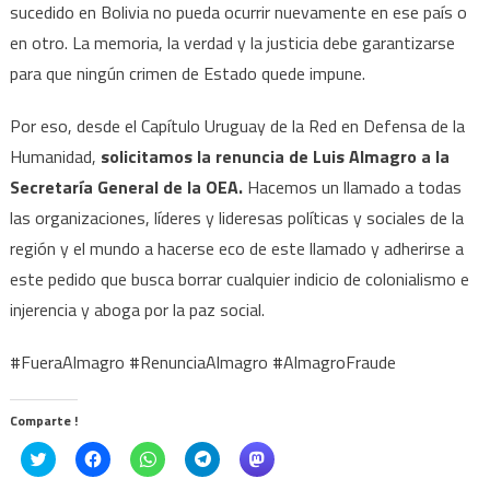
sucedido en Bolivia no pueda ocurrir nuevamente en ese país o
en otro. La memoria, la verdad y la justicia debe garantizarse
para que ningún crimen de Estado quede impune.
Por eso, desde el Capítulo Uruguay de la Red en Defensa de la
Humanidad,
solicitamos la renuncia de Luis Almagro a la
Secretaría General de la OEA.
Hacemos un llamado a todas
las organizaciones, líderes y lideresas políticas y sociales de la
región y el mundo a hacerse eco de este llamado y adherirse a
este pedido que busca borrar cualquier indicio de colonialismo e
injerencia y aboga por la paz social.
#FueraAlmagro #RenunciaAlmagro #AlmagroFraude
Comparte !
Click
Haz
Haz
Haz
Haz
to
clic
clic
clic
clic
share
para
para
para
para