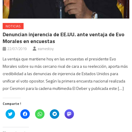
NOTICIAS
Denuncian injerencia de EE.UU. ante ventaja de Evo
Morales en encuestas
22/07/2019
eamestoy
La ventaja que mantiene hoy en las encuestas el presidente Evo
Morales sobre su más cercano rival de cara a su reelección, aporta más
credibilidad a las denuncias de injerencia de Estados Unidos para
unificar el voto opositor. Según la primera encuesta nacional realizada
por Ciesmori para la cadena multimedia El Deber y publicada este […]
Comparte !
Click
Haz
Haz
Haz
Haz
to
clic
clic
clic
clic
share
para
para
para
para
on
compartir
compartir
compartir
compartir
Twitter
en
en
en
en