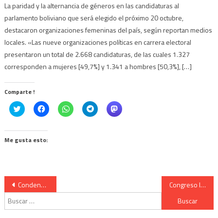
La paridad y la alternancia de géneros en las candidaturas al
parlamento boliviano que será elegido el próximo 20 octubre,
destacaron organizaciones femeninas del país, según reportan medios
locales. «Las nueve organizaciones políticas en carrera electoral
presentaron un total de 2.668 candidaturas, de las cuales 1.327
corresponden a mujeres [49,7%] y 1.341 a hombres [50,3%], […]
Comparte !
Click
Haz
Haz
Haz
Haz
to
clic
clic
clic
clic
share
para
para
para
para
on
compartir
compartir
compartir
compartir
Twitter
en
en
en
en
(Se
Facebook
WhatsApp
Telegram
Mastodon
Me gusta esto:
abre
(Se
(Se
(Se
(Se
en
abre
abre
abre
abre
una
en
en
en
en
ventana
una
una
una
una
nueva)
ventana
ventana
ventana
ventana
nueva)
nueva)
nueva)
nueva)
Navegación
Condena de la masacre en Bolivia
Congreso Internacional «Ahora hablan los Pueblos»
Buscar:
de