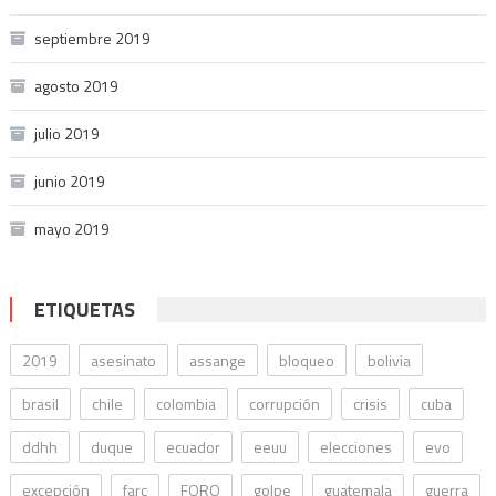
septiembre 2019
agosto 2019
julio 2019
junio 2019
mayo 2019
ETIQUETAS
2019
asesinato
assange
bloqueo
bolivia
brasil
chile
colombia
corrupción
crisis
cuba
ddhh
duque
ecuador
eeuu
elecciones
evo
excepción
farc
FORO
golpe
guatemala
guerra